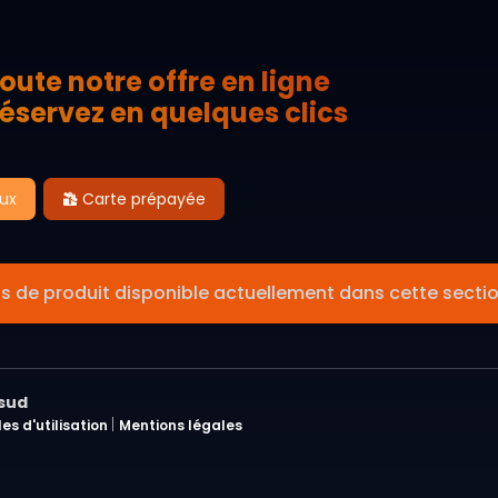
oute notre offre en ligne
éservez en quelques clics
aux
Carte prépayée
s de produit disponible actuellement dans cette sectio
asud
|
es d'utilisation
Mentions légales