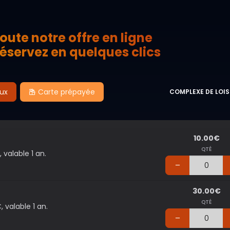
oute notre offre en ligne
éservez en quelques clics
aux
Carte prépayée
COMPLEXE DE LOI
10.00€
QTÉ
valable 1 an.
30.00€
QTÉ
 valable 1 an.