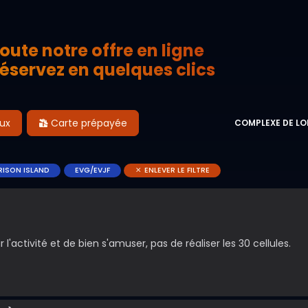
oute notre offre en ligne
éservez en quelques clics
aux
Carte prépayée
COMPLEXE DE LO
PRISON ISLAND
EVG/EVJF
ENLEVER LE FILTRE
l'activité et de bien s'amuser, pas de réaliser les 30 cellules.