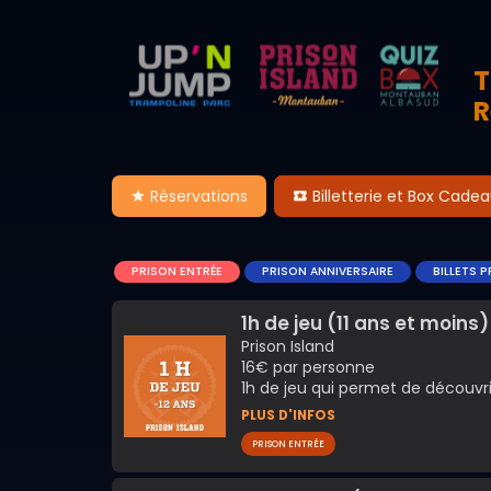
T
R
Réservations
Billetterie et Box Cade
PRISON ENTRÉE
PRISON ANNIVERSAIRE
BILLETS 
1h de jeu (11 ans et moins)
Prison Island
16€ par personne
1h de jeu qui permet de découvrir 
PLUS D'INFOS
PRISON ENTRÉE